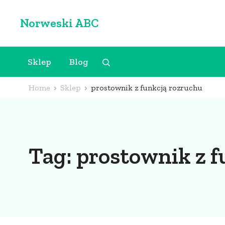
Skip
Norweski ABC
to
content
(Press
Sklep
Blog
Enter)
Home
Sklep
prostownik z funkcją rozruchu
Tag:
prostownik z f