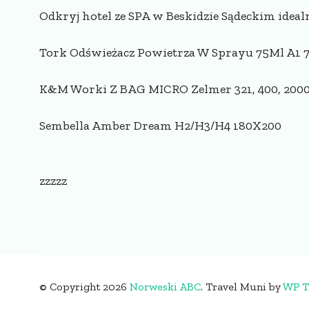
Odkryj hotel ze SPA w Beskidzie Sądeckim ide
Tork Odświeżacz Powietrza W Sprayu 75Ml A1
K&M Worki Z BAG MICRO Zelmer 321, 400, 2000, El
Sembella Amber Dream H2/H3/H4 180X200
zzzzz
© Copyright 2026
Norweski ABC
.
Travel Muni by
WP T