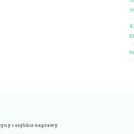
T
7
K
El
S
zyny i szybkie naprawy