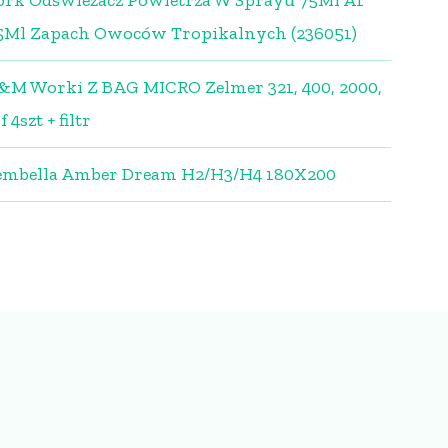
ork Odświeżacz Powietrza W Sprayu 75Ml A1
5Ml Zapach Owoców Tropikalnych (236051)
&M Worki Z BAG MICRO Zelmer 321, 400, 2000,
f 4szt + filtr
embella Amber Dream H2/H3/H4 180X200