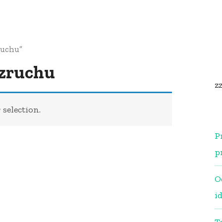
ruchu”
ozruchu
z
selection.
P
p
O
i