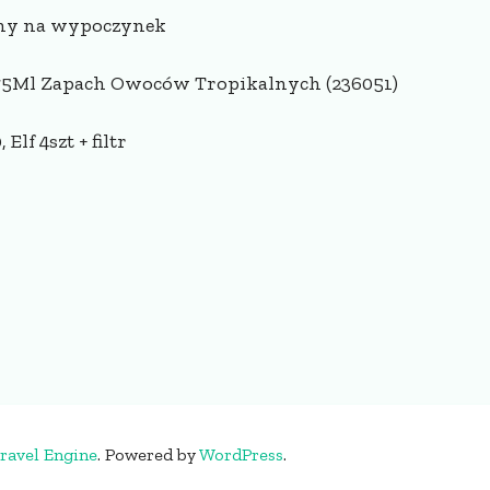
alny na wypoczynek
 75Ml Zapach Owoców Tropikalnych (236051)
f 4szt + filtr
ravel Engine
.
Powered by
WordPress
.