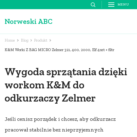
Skip
MENU
to
Norweski ABC
content
(Press
Enter)
Home
Blog
Produkt
K&M Worki Z BAG MICRO Zelmer 321, 400, 2000, Elf 4szt + filtr
Wygoda sprzątania dzięki
workom K&M do
odkurzaczy Zelmer
Jeśli cenisz porządek i chcesz, aby odkurzacz
pracował stabilnie bez nieprzyjemnych