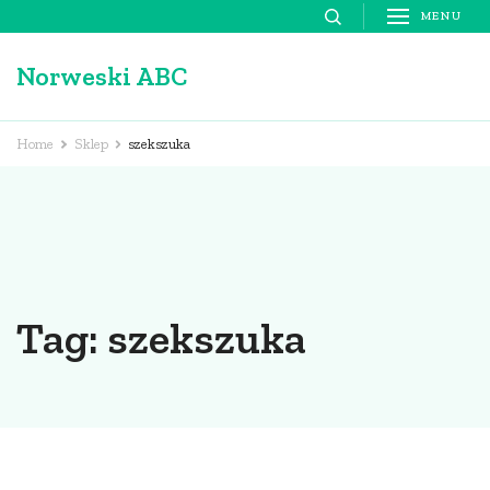
Skip
MENU
to
Norweski ABC
content
(Press
Enter)
Home
Sklep
szekszuka
Tag:
szekszuka