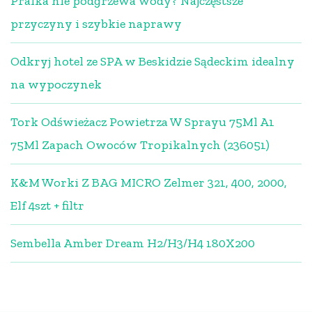
Pralka nie podgrzewa wody? Najczęstsze
przyczyny i szybkie naprawy
Odkryj hotel ze SPA w Beskidzie Sądeckim idealny
na wypoczynek
Tork Odświeżacz Powietrza W Sprayu 75Ml A1
75Ml Zapach Owoców Tropikalnych (236051)
K&M Worki Z BAG MICRO Zelmer 321, 400, 2000,
Elf 4szt + filtr
Sembella Amber Dream H2/H3/H4 180X200