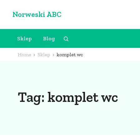
Skip
Norweski ABC
to
content
(Press
Sklep
Blog
Enter)
Home
Sklep
komplet wc
Tag:
komplet wc