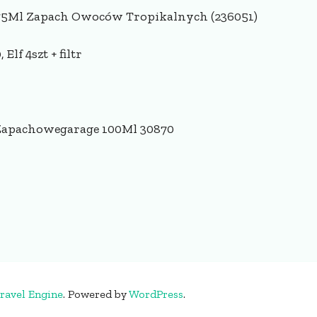
 75Ml Zapach Owoców Tropikalnych (236051)
f 4szt + filtr
 Zapachowegarage 100Ml 30870
ravel Engine
.
Powered by
WordPress
.