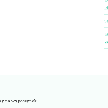
K
El
S
L
Z
alny na wypoczynek