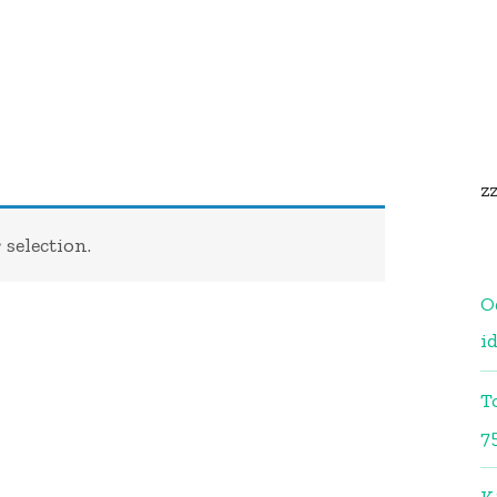
z
selection.
O
i
T
7