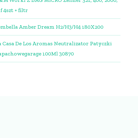
&M Worki Z BAG MICRO Zelmer 321, 400, 2000,
f 4szt + filtr
embella Amber Dream H2/H3/H4 180X200
a Casa De Los Aromas Neutralizator Patyczki
apachowegarage 100Ml 30870