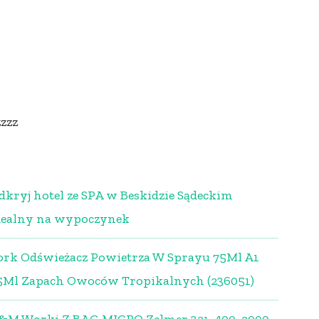
zzzz
dkryj hotel ze SPA w Beskidzie Sądeckim
dealny na wypoczynek
ork Odświeżacz Powietrza W Sprayu 75Ml A1
5Ml Zapach Owoców Tropikalnych (236051)