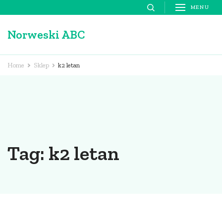
Skip
MENU
to
Norweski ABC
content
(Press
Enter)
Home
Sklep
k2 letan
Tag:
k2 letan