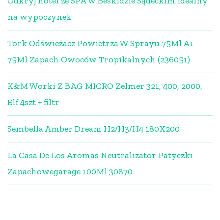
Odkryj hotel ze SPA w Beskidzie Sądeckim idealny
na wypoczynek
Tork Odświeżacz Powietrza W Sprayu 75Ml A1
75Ml Zapach Owoców Tropikalnych (236051)
K&M Worki Z BAG MICRO Zelmer 321, 400, 2000,
Elf 4szt + filtr
Sembella Amber Dream H2/H3/H4 180X200
La Casa De Los Aromas Neutralizator Patyczki
Zapachowegarage 100Ml 30870