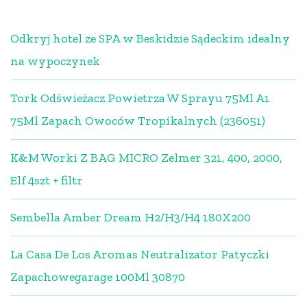
Odkryj hotel ze SPA w Beskidzie Sądeckim idealny
na wypoczynek
Tork Odświeżacz Powietrza W Sprayu 75Ml A1
75Ml Zapach Owoców Tropikalnych (236051)
K&M Worki Z BAG MICRO Zelmer 321, 400, 2000,
Elf 4szt + filtr
Sembella Amber Dream H2/H3/H4 180X200
La Casa De Los Aromas Neutralizator Patyczki
Zapachowegarage 100Ml 30870