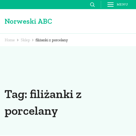
Skip
MENU
to
Norweski ABC
content
(Press
Enter)
Home
Sklep
filiżanki z porcelany
Tag:
filiżanki z
porcelany