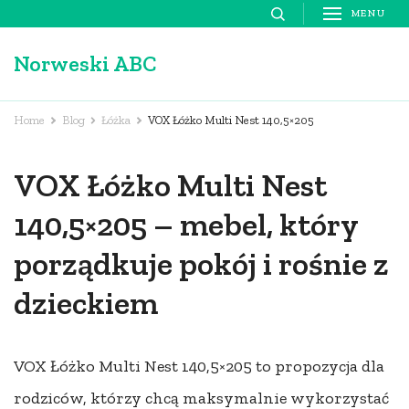
Skip
MENU
to
Norweski ABC
content
(Press
Enter)
Home
Blog
Łóżka
VOX Łóżko Multi Nest 140,5×205
VOX Łóżko Multi Nest
140,5×205 – mebel, który
porządkuje pokój i rośnie z
dzieckiem
VOX Łóżko Multi Nest 140,5×205 to propozycja dla
rodziców, którzy chcą maksymalnie wykorzystać