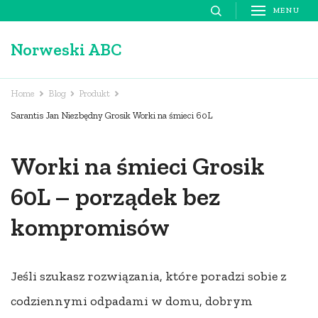
Skip
MENU
to
Norweski ABC
content
(Press
Enter)
Home
Blog
Produkt
Sarantis Jan Niezbędny Grosik Worki na śmieci 60L
Worki na śmieci Grosik
60L – porządek bez
kompromisów
Jeśli szukasz rozwiązania, które poradzi sobie z
codziennymi odpadami w domu, dobrym