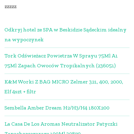
zzzzz
Odkryj hotel ze SPA w Beskidzie Sądeckim idealny
na wypoczynek
Tork Odświeżacz Powietrza W Sprayu 75Ml A1
75Ml Zapach Owoców Tropikalnych (236051)
K&M Worki Z BAG MICRO Zelmer 321, 400, 2000,
Elf 4szt + filtr
Sembella Amber Dream H2/H3/H4 180X200
La Casa De Los Aromas Neutralizator Patyczki
Zapachowegarage 100Ml 30870