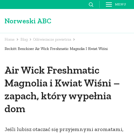
Skip
MENU
to
Norweski ABC
content
(Press
Enter)
Home
Blog
Odświeżacze powietrza
Reckitt Benckiser Air Wick Freshmatic Magnolia I Kwiat Wiśni
Air Wick Freshmatic
Magnolia i Kwiat Wiśni –
zapach, który wypełnia
dom
Jeśli lubisz otaczać się przyjemnymi aromatami,