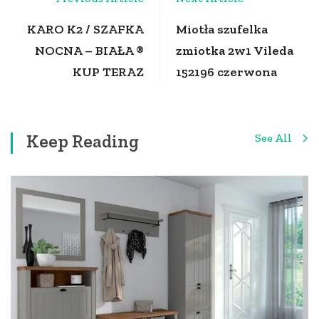
Navigation
KARO K2 / SZAFKA
Miotła szufelka
NOCNA – BIAŁA ®
zmiotka 2w1 Vileda
KUP TERAZ
152196 czerwona
Keep Reading
See All