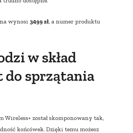
 trudno dostępne.
cena wynosi
3499 zł
, a numer produktu
odzi w skład
 do sprzątania
9m Wireless+ został skomponowany tak,
odność końcówek. Dzięki temu możesz