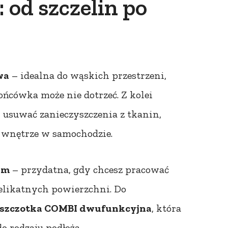
 od szczelin po
wa
– idealna do wąskich przestrzeni,
ńcówka może nie dotrzeć. Z kolei
 usuwać zanieczyszczenia z tkanin,
y wnętrze w samochodzie.
em
– przydatna, gdy chcesz pracować
 delikatnych powierzchni. Do
szczotka COMBI dwufunkcyjna
, która
o rodzaju podłoża.