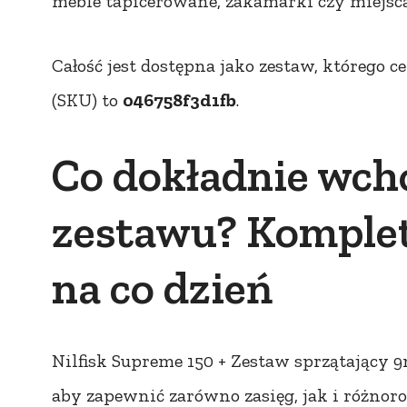
meble tapicerowane, zakamarki czy miejsca
Całość jest dostępna jako zestaw, którego 
(SKU) to
046758f3d1fb
.
Co dokładnie wch
zestawu? Komplet
na co dzień
Nilfisk Supreme 150 + Zestaw sprzątający 
aby zapewnić zarówno zasięg, jak i różnor