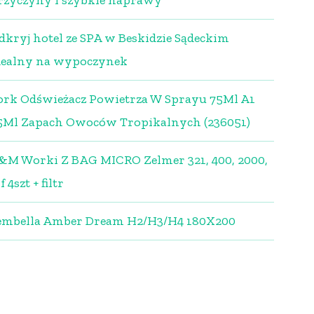
rzyczyny i szybkie naprawy
dkryj hotel ze SPA w Beskidzie Sądeckim
dealny na wypoczynek
ork Odświeżacz Powietrza W Sprayu 75Ml A1
5Ml Zapach Owoców Tropikalnych (236051)
&M Worki Z BAG MICRO Zelmer 321, 400, 2000,
f 4szt + filtr
embella Amber Dream H2/H3/H4 180X200