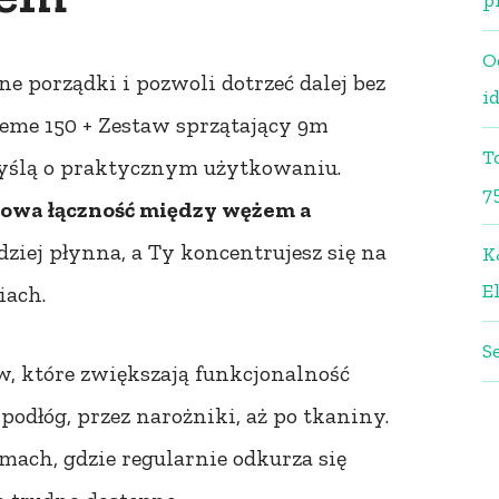
p
O
ne porządki i pozwoli dotrzeć dalej bez
i
preme 150 + Zestaw sprzątający 9m
T
myślą o praktycznym użytkowaniu.
7
owa łączność między wężem a
rdziej płynna, a Ty koncentrujesz się na
K
El
iach.
S
, które zwiększają funkcjonalność
odłóg, przez narożniki, aż po tkaniny.
mach, gdzie regularnie odkurza się