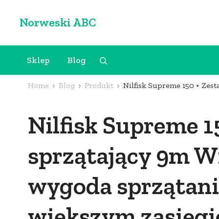
Skip
Norweski ABC
to
content
(Press
Sklep
Blog
Enter)
Home
Blog
Produkt
Nilfisk Supreme 150 + Zest
Nilfisk Supreme 1
sprzątający 9m Wi
wygoda sprzątania
większym zasięg