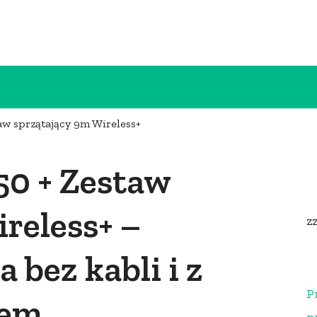
aw sprzątający 9m Wireless+
50 + Zestaw
reless+ –
z
 bez kabli i z
P
iem