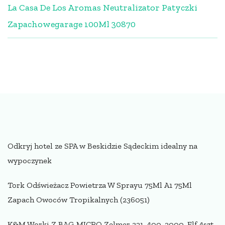
La Casa De Los Aromas Neutralizator Patyczki
Zapachowegarage 100Ml 30870
Odkryj hotel ze SPA w Beskidzie Sądeckim idealny na
wypoczynek
Tork Odświeżacz Powietrza W Sprayu 75Ml A1 75Ml
Zapach Owoców Tropikalnych (236051)
K&M Worki Z BAG MICRO Zelmer 321, 400, 2000, Elf 4szt