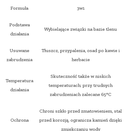
Formuła
3w1
Podstawa
Wybielające związki na bazie tlenu
działania
Usuwane
Tłuszcz, przypalenia, osad po kawie i
zabrudzenia
herbacie
Skuteczność także w niskich
Temperatura
temperaturach; przy trudnych
działania
zabrudzeniach zalecane 65°C
Chroni szkło przed zmatowieniem, stal
Ochrona
przed korozją, ogranicza kamień dzięki
zmiękczaniu wody