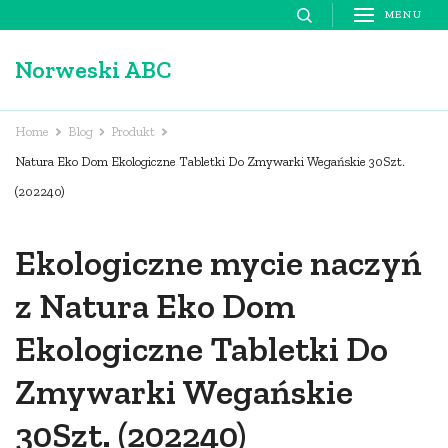
Skip
MENU
to
Norweski ABC
content
(Press
Enter)
Home
Blog
Produkt
Natura Eko Dom Ekologiczne Tabletki Do Zmywarki Wegańskie 30Szt.
(202240)
Ekologiczne mycie naczyń
z Natura Eko Dom
Ekologiczne Tabletki Do
Zmywarki Wegańskie
30Szt. (202240)