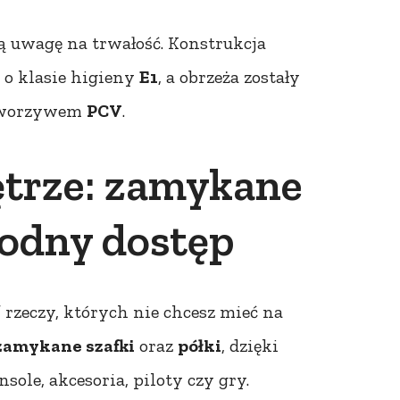
ją uwagę na trwałość. Konstrukcja
 o klasie higieny
E1
, a obrzeża zostały
 tworzywem
PCV
.
trze: zamykane
ygodny dostęp
” rzeczy, których nie chcesz mieć na
zamykane szafki
oraz
półki
, dzięki
le, akcesoria, piloty czy gry.