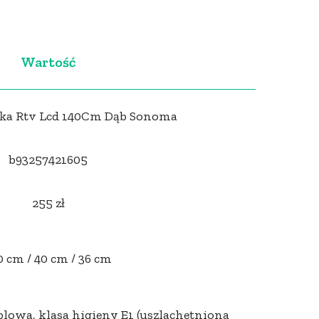
Wartość
afka Rtv Lcd 140Cm Dąb Sonoma
b93257421605
255 zł
0 cm / 40 cm / 36 cm
owa, klasa higieny E1 (uszlachetniona