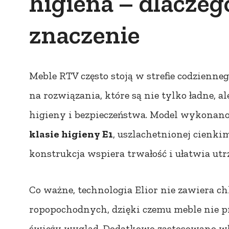
higiena – dlaczeg
znaczenie
Meble RTV często stoją w strefie codzienn
na rozwiązania, które są nie tylko ładne, 
higieny i bezpieczeństwa. Model wykonan
klasie higieny E1
, uszlachetnionej cienk
konstrukcja wspiera trwałość i ułatwia ut
Co ważne, technologia Elior nie zawiera ch
ropopochodnych, dzięki czemu meble nie pr
świeży wygląd. Dodatkowo zastosowano wł