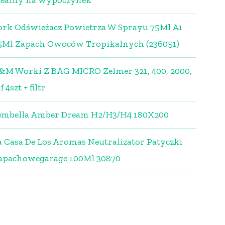
dealny na wypoczynek
ork Odświeżacz Powietrza W Sprayu 75Ml A1
5Ml Zapach Owoców Tropikalnych (236051)
&M Worki Z BAG MICRO Zelmer 321, 400, 2000,
f 4szt + filtr
embella Amber Dream H2/H3/H4 180X200
a Casa De Los Aromas Neutralizator Patyczki
apachowegarage 100Ml 30870