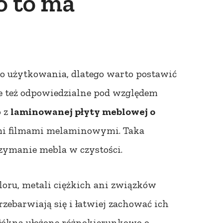
o to ma
ego użytkowania, dlatego warto postawić
ale też odpowiedzialne pod względem
o z
laminowanej płyty meblowej o
imi filmami melaminowymi. Taka
rzymanie mebla w czystości.
loru, metali ciężkich ani związków
zebarwiają się i łatwiej zachować ich
ókna ułożone różnokierunkowo o