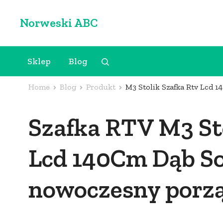
Skip
Norweski ABC
to
content
(Press
Sklep
Blog
Enter)
Home
Blog
Produkt
M3 Stolik Szafka Rtv Lcd
Szafka RTV M3 Sto
Lcd 140Cm Dąb S
nowoczesny porzą