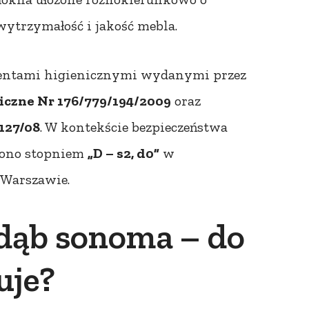
wytrzymałość i jakość mebla.
mentami higienicznymi wydanymi przez
iczne Nr 176/779/194/2009
oraz
127/08
. W kontekście bezpieczeństwa
zono stopniem
„D – s2, d0”
w
 Warszawie.
 dąb sonoma – do
uje?