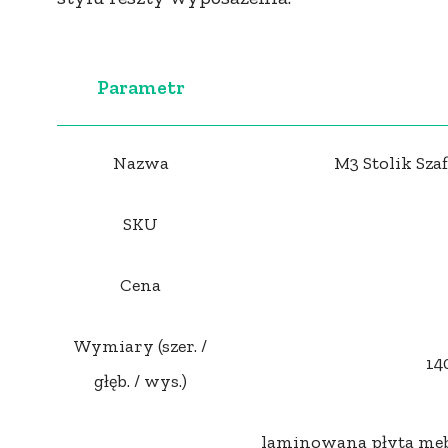
Parametr
Nazwa
M3 Stolik Sz
SKU
Cena
Wymiary (szer. /
14
głęb. / wys.)
laminowana płyta mebl