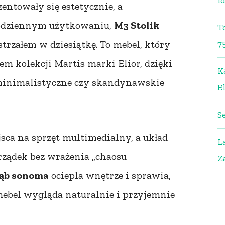
i
zentowały się estetycznie, a
codziennym użytkowaniu,
M3 Stolik
T
strzałem w dziesiątkę. To mebel, który
7
m kolekcji Martis marki Elior, dzięki
K
minimalistyczne czy skandynawskie
El
S
sca na sprzęt multimedialny, a układ
L
ządek bez wrażenia „chaosu
Z
ąb sonoma
ociepla wnętrze i sprawia,
mebel wygląda naturalnie i przyjemnie