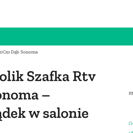
 140Cm Dąb Sonoma
lik Szafka Rtv
onoma –
z
dek w salonie
O