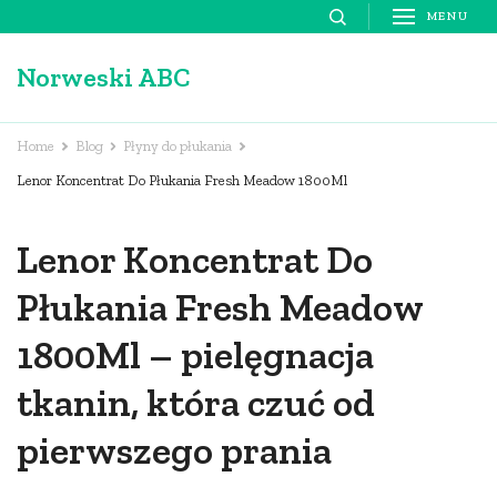
Skip
MENU
to
Norweski ABC
content
(Press
Enter)
Home
Blog
Płyny do płukania
Lenor Koncentrat Do Płukania Fresh Meadow 1800Ml
Lenor Koncentrat Do
Płukania Fresh Meadow
1800Ml – pielęgnacja
tkanin, która czuć od
pierwszego prania