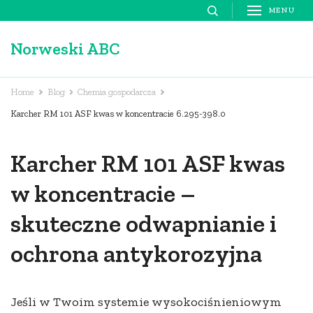
Skip
MENU
to
Norweski ABC
content
(Press
Enter)
Home
Blog
Chemia gospodarcza
Karcher RM 101 ASF kwas w koncentracie 6.295-398.0
Karcher RM 101 ASF kwas
w koncentracie –
skuteczne odwapnianie i
ochrona antykorozyjna
Jeśli w Twoim systemie wysokociśnieniowym