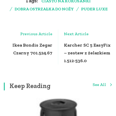
Tags:
CIASTO NA KOKOSANKI
DOBRA OSTRZAŁKA DO NOŻY
PUDER LUXE
Post
Previous Article
Next Article
Navigation
Ikea Bondis Zegar
Karcher SC 5 EasyFix
Czarny 701.524.67
– zestaw z żelazkiem
1.512-536.0
Keep Reading
See All