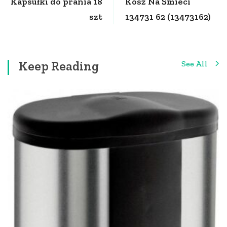
Kapsułki do prania 18
Kosz Na Śmieci
szt
134731 62 (13473162)
Keep Reading
See All