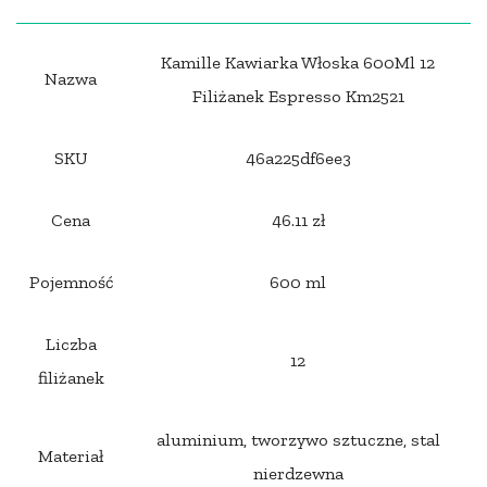
Kamille Kawiarka Włoska 600Ml 12
Nazwa
Filiżanek Espresso Km2521
SKU
46a225df6ee3
Cena
46.11 zł
Pojemność
600 ml
Liczba
12
filiżanek
aluminium, tworzywo sztuczne, stal
Materiał
nierdzewna