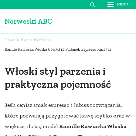
Skip
MENU
to
Norweski ABC
content
(Press
Enter)
Home
Blog
Produkt
Kamille Kawiarka Włoska 600Ml 12 Filiżanek Espresso Km2521
Włoski styl parzenia i
praktyczna pojemność
Jeśli cenisz smak espresso i lubisz rozwiązania,
które pozwalają przygotować kawę szybko oraz w
większej ilości, model
Kamille Kawiarka Włoska