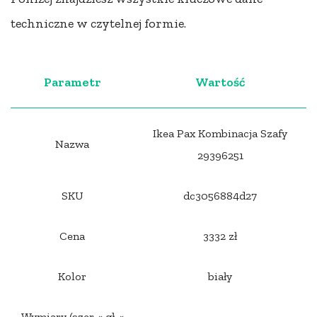
techniczne w czytelnej formie.
Parametr
Wartość
Ikea Pax Kombinacja Szafy
Nazwa
29396251
SKU
dc3056884d27
Cena
3332 zł
Kolor
biały
Wymiary (szer. × gł. ×