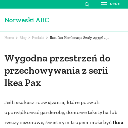
Skip
MENU
to
Norweski ABC
content
(Press
Enter)
Home
Blog
Produkt
Ikea Pax Kombinacja Szafy 29396251
Wygodna przestrzeń do
przechowywania z serii
Ikea Pax
Jeśli szukasz rozwiązania, które pozwoli
uporządkować garderobę, domowe tekstylia lub
rzeczy sezonowe, świetnym tropem może być
Ikea