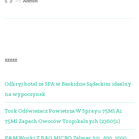
Admin
zzzzz
Odkryj hotel ze SPA w Beskidzie Sądeckim idealny
na wypoczynek
Tork Odświeżacz Powietrza W Sprayu 75Ml A1
75Ml Zapach Owoców Tropikalnych (236051)
K&M Worki Z BAG MICRO Zelmer 321, 400, 2000,