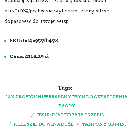
xtensa 4-Kąt Drzwi I Częścią Boczną 1600 P
xt1201069322 będzie wyborem, który łatwo
dopasować do Twojej wizji.
SKU: 6d4c957fb478
Cena: 4164.29 zł
Tags:
JAK ZROBIĆ UNIWERSALNY PŁYN DO CZYSZCZENIA
Z SODY
JESIENNA HERBATA PRZEPIS
KIELISZKI DO WINA DUŻE
TAMPONY OB MINI