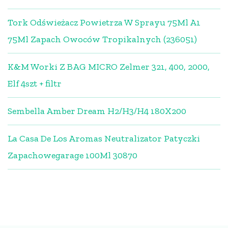
Tork Odświeżacz Powietrza W Sprayu 75Ml A1
75Ml Zapach Owoców Tropikalnych (236051)
K&M Worki Z BAG MICRO Zelmer 321, 400, 2000,
Elf 4szt + filtr
Sembella Amber Dream H2/H3/H4 180X200
La Casa De Los Aromas Neutralizator Patyczki
Zapachowegarage 100Ml 30870