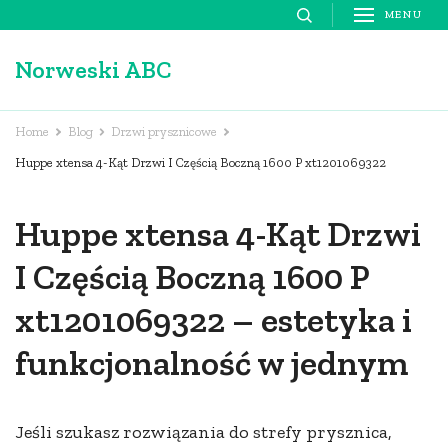
Skip
MENU
to
Norweski ABC
content
(Press
Enter)
Home
Blog
Drzwi prysznicowe
Huppe xtensa 4-Kąt Drzwi I Częścią Boczną 1600 P xt1201069322
Huppe xtensa 4-Kąt Drzwi
I Częścią Boczną 1600 P
xt1201069322 – estetyka i
funkcjonalność w jednym
Jeśli szukasz rozwiązania do strefy prysznica,