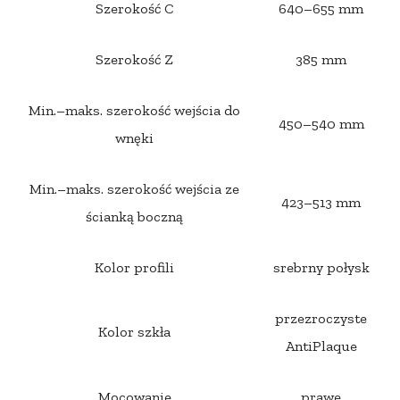
Szerokość C
640–655 mm
Szerokość Z
385 mm
Min.–maks. szerokość wejścia do
450–540 mm
wnęki
Min.–maks. szerokość wejścia ze
423–513 mm
ścianką boczną
Kolor profili
srebrny połysk
przezroczyste
Kolor szkła
AntiPlaque
Mocowanie
prawe