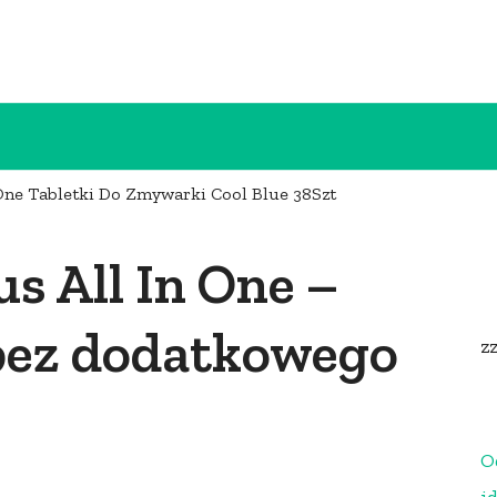
 One Tabletki Do Zmywarki Cool Blue 38Szt
us All In One –
 bez dodatkowego
z
O