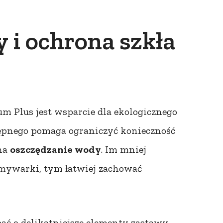
 i ochrona szkła
m Plus jest wsparcie dla ekologicznego
ępnego pomaga ograniczyć konieczność
 na
oszczędzanie wody
. Im mniej
mywarki, tym łatwiej zachować
ać o delikatniejsze elementy zastawy.