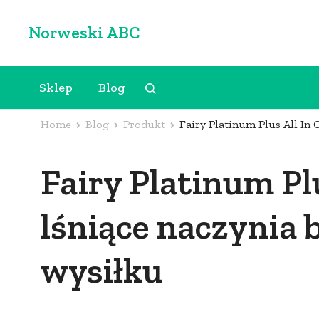
Skip
Norweski ABC
to
content
(Press
Sklep
Blog
Enter)
Home
Blog
Produkt
Fairy Platinum Plus All In
Fairy Platinum Pl
lśniące naczynia
wysiłku