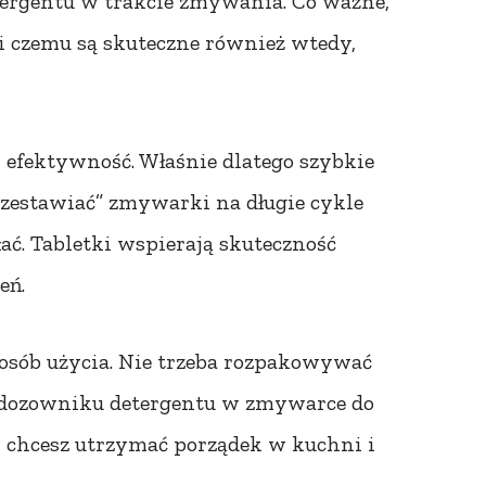
tergentu w trakcie zmywania. Co ważne,
ki czemu są skuteczne również wtedy,
 efektywność. Właśnie dlatego szybkie
rzestawiać” zmywarki na długie cykle
łać. Tabletki wspierają skuteczność
eń.
posób użycia. Nie trzeba rozpakowywać
w dozowniku detergentu w zmywarce do
y chcesz utrzymać porządek w kuchni i