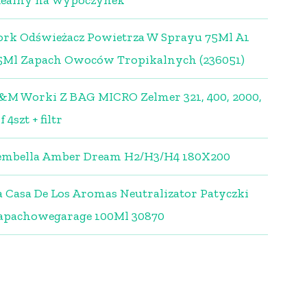
dealny na wypoczynek
ork Odświeżacz Powietrza W Sprayu 75Ml A1
5Ml Zapach Owoców Tropikalnych (236051)
&M Worki Z BAG MICRO Zelmer 321, 400, 2000,
f 4szt + filtr
embella Amber Dream H2/H3/H4 180X200
a Casa De Los Aromas Neutralizator Patyczki
apachowegarage 100Ml 30870