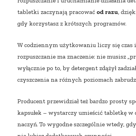
rozpuszczanie i uruchamianie działania de
tabletki zaczynają pracować
od razu
, dzię
gdy korzystasz z krótszych programów.
W codziennym użytkowaniu liczy się czas i
rozpuszczanie ma znaczenie: nie musisz „p
wyłącznie po to, by detergent zdążył zadzia
czyszczenia na różnych poziomach zabrudz
Producent przewidział też bardzo prosty s
kapsułek – wystarczy umieścić tabletkę 
naczyń. To wygodne szczególnie wtedy, gd
nie lubisz dodatkowych czynności.