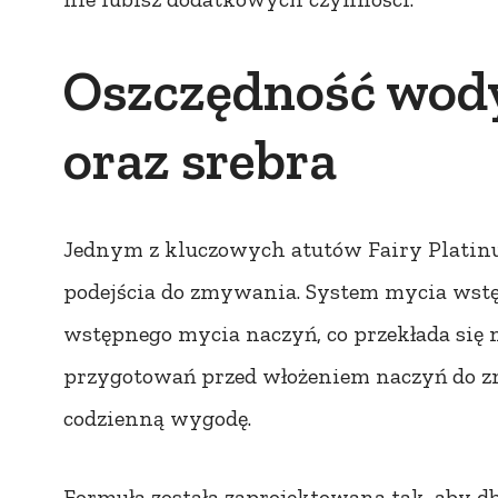
Oszczędność wody
oraz srebra
Jednym z kluczowych atutów Fairy Platinu
podejścia do zmywania. System mycia wst
wstępnego mycia naczyń, co przekłada się
przygotowań przed włożeniem naczyń do z
codzienną wygodę.
Formuła została zaprojektowana tak, aby db