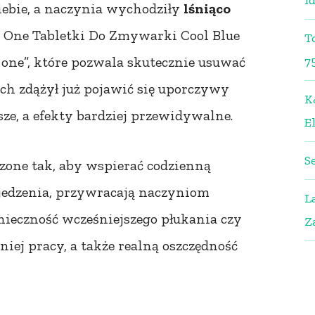
i
iebie, a naczynia wychodziły
lśniąco
In One Tabletki Do Zmywarki Cool Blue
T
 one”, które pozwala skutecznie usuwać
7
ch zdążył już pojawić się uporczywy
K
sze, a efekty bardziej przewidywalne.
El
S
rzone tak, aby wspierać codzienną
i jedzenia, przywracają naczyniom
L
nieczność wcześniejszego płukania czy
Z
iej pracy, a także realną oszczędność