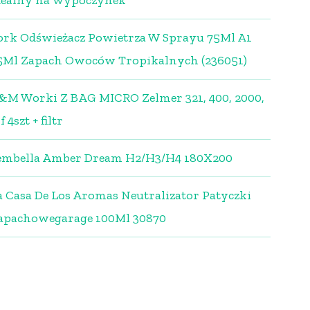
dealny na wypoczynek
ork Odświeżacz Powietrza W Sprayu 75Ml A1
5Ml Zapach Owoców Tropikalnych (236051)
&M Worki Z BAG MICRO Zelmer 321, 400, 2000,
f 4szt + filtr
embella Amber Dream H2/H3/H4 180X200
a Casa De Los Aromas Neutralizator Patyczki
apachowegarage 100Ml 30870