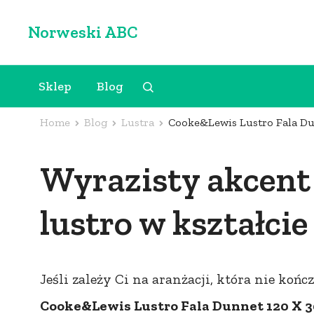
Skip
Norweski ABC
to
content
(Press
Sklep
Blog
Enter)
Home
Blog
Lustra
Cooke&Lewis Lustro Fala Du
Wyrazisty akcent 
lustro w kształcie 
Jeśli zależy Ci na aranżacji, która nie ko
Cooke&Lewis Lustro Fala Dunnet 120 X 