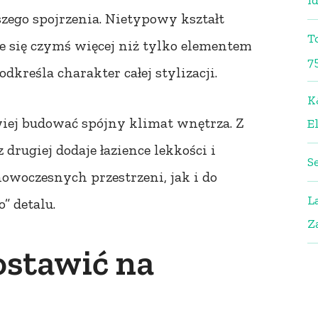
i
zego spojrzenia. Nietypowy kształt
T
je się czymś więcej niż tylko elementem
7
kreśla charakter całej stylizacji.
K
wiej budować spójny klimat wnętrza. Z
El
 drugiej dodaje łazience lekkości i
S
owoczesnych przestrzeni, jak i do
L
” detalu.
Z
ostawić na