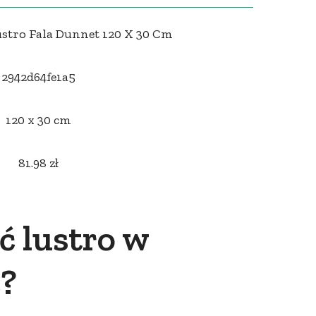
stro Fala Dunnet 120 X 30 Cm
2942d64fe1a5
120 x 30 cm
81.98 zł
 lustro w
e?