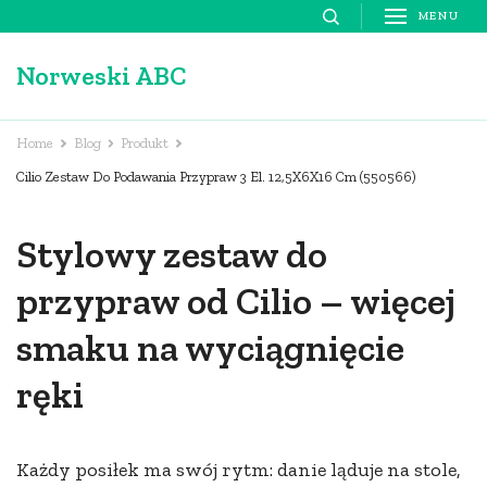
Skip
MENU
to
Norweski ABC
content
(Press
Enter)
Home
Blog
Produkt
Cilio Zestaw Do Podawania Przypraw 3 El. 12,5X6X16 Cm (550566)
Stylowy zestaw do
przypraw od Cilio – więcej
smaku na wyciągnięcie
ręki
Każdy posiłek ma swój rytm: danie ląduje na stole,