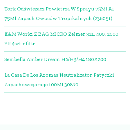
Tork Odświeżacz Powietrza W Sprayu 75Ml A1
75Ml Zapach Owoców Tropikalnych (236051)
K&M Worki Z BAG MICRO Zelmer 321, 400, 2000,
Elf 4szt + filtr
Sembella Amber Dream H2/H3/H4 180X200
La Casa De Los Aromas Neutralizator Patyczki
Zapachowegarage 100Ml 30870