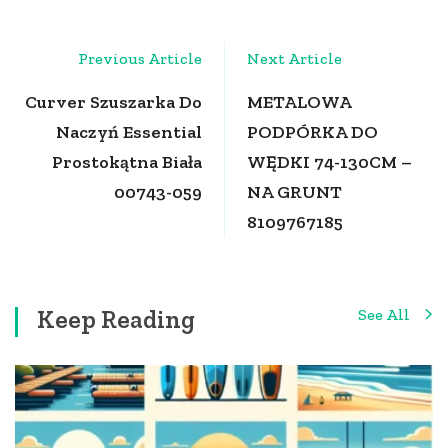
Post
Previous Article
Next Article
Navigation
Curver Szuszarka Do
METALOWA
Naczyń Essential
PODPÓRKA DO
Prostokątna Biała
WĘDKI 74-130CM –
00743-059
NA GRUNT
8109767185
Keep Reading
See All