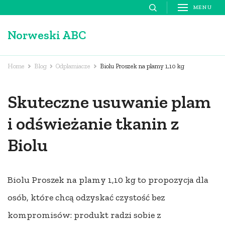
Skip
MENU
to
Norweski ABC
content
(Press
Enter)
Home
Blog
Odplamiacze
Biolu Proszek na plamy 1,10 kg
Skuteczne usuwanie plam
i odświeżanie tkanin z
Biolu
Biolu Proszek na plamy 1,10 kg to propozycja dla
osób, które chcą odzyskać czystość bez
kompromisów: produkt radzi sobie z