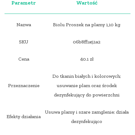
Parametr
Wartość
Nazwa
Biolu Proszek na plamy 1,10 kg
SKU
06b8ff1a51a2
Cena
40.1 zł
Do tkanin białych i kolorowych;
Przeznaczenie
usuwanie plam oraz środek
dezynfekujący do powierzchni
Usuwa plamy i szare zamglenie; działa
Efekty działania
dezynfekująco