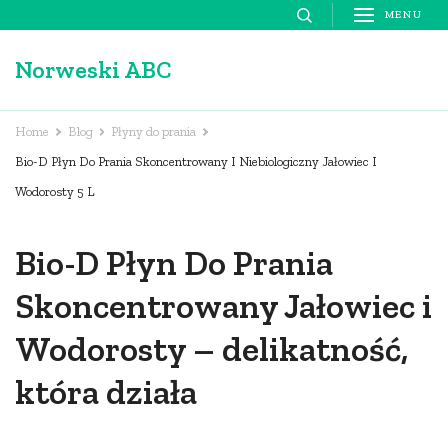
Skip
MENU
to
Norweski ABC
content
(Press
Enter)
Home
Blog
Płyny do prania
Bio-D Płyn Do Prania Skoncentrowany I Niebiologiczny Jałowiec I
Wodorosty 5 L
Bio-D Płyn Do Prania
Skoncentrowany Jałowiec i
Wodorosty – delikatność,
która działa