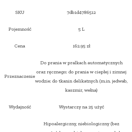
SKU
7db1d4786512
Pojemność
5 L
Cena
162.95 zł
Do prania w pralkach automatycznych
oraz ręcznego; do prania w ciepłej i zimnej
Przeznaczenie
wodzie; do tkanin delikatnych (m.in. jedwab,
kaszmir, wełna)
Wydajność
Wystarczy na 25 użyć
Hipoalergiczny, niebiologiczny (bez