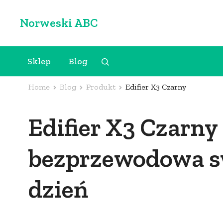
Skip
Norweski ABC
to
content
(Press
Sklep
Blog
Enter)
Home
Blog
Produkt
Edifier X3 Czarny
Edifier X3 Czarny
bezprzewodowa s
dzień