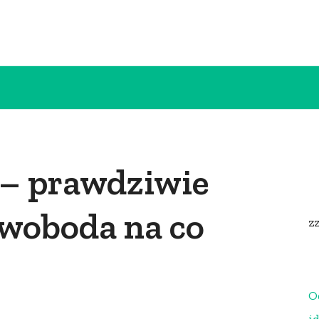
 – prawdziwie
woboda na co
z
O