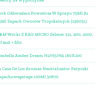
dealny na wypoczynek
ork Odświeżacz Powietrza W Sprayu 75Ml A1
5Ml Zapach Owoców Tropikalnych (236051)
&M Worki Z BAG MICRO Zelmer 321, 400, 2000,
f 4szt + filtr
embella Amber Dream H2/H3/H4 180X200
a Casa De Los Aromas Neutralizator Patyczki
apachowegarage 100Ml 30870