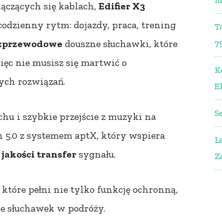
i
lączących się kablach,
Edifier X3
codzienny rytm: dojazdy, praca, trening
T
ezprzewodowe
douszne słuchawki, które
7
więc nie musisz się martwić o
K
ych rozwiązań.
El
S
hu i szybkie przejście z muzyki na
 5.0 z systemem aptX, który wspiera
L
 jakości transfer
sygnału.
Z
 które pełni nie tylko funkcję ochronną,
e słuchawek w podróży.