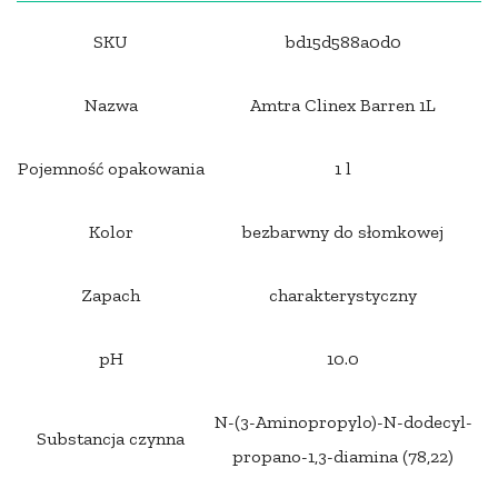
SKU
bd15d588a0d0
Nazwa
Amtra Clinex Barren 1L
Pojemność opakowania
1 l
Kolor
bezbarwny do słomkowej
Zapach
charakterystyczny
pH
10.0
N-(3-Aminopropylo)-N-dodecyl-
Substancja czynna
propano-1,3-diamina (78,22)