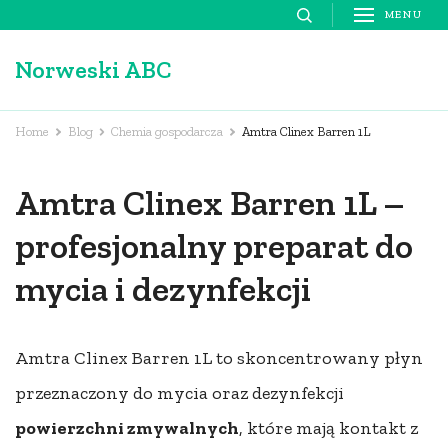
Skip
MENU
to
Norweski ABC
content
(Press
Enter)
Home
Blog
Chemia gospodarcza
Amtra Clinex Barren 1L
Amtra Clinex Barren 1L –
profesjonalny preparat do
mycia i dezynfekcji
Amtra Clinex Barren 1L to skoncentrowany płyn
przeznaczony do mycia oraz dezynfekcji
powierzchni zmywalnych
, które mają kontakt z