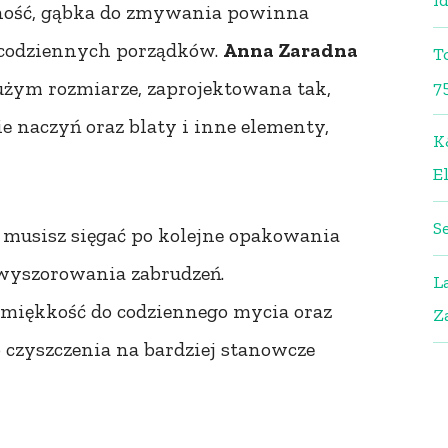
i
czność, gąbka do zmywania powinna
 codziennych porządków.
Anna Zaradna
T
użym rozmiarze, zaprojektowana tak,
7
 naczyń oraz blaty i inne elementy,
K
El
S
 musisz sięgać po kolejne opakowania
 wyszorowania zabrudzeń.
L
miękkość do codziennego mycia oraz
Z
o czyszczenia na bardziej stanowcze