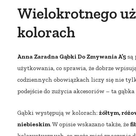
Wielokrotnego uży
kolorach
Anna Zaradna Gąbki Do Zmywania A’5
są 
użytkowania, co sprawia, że dobrze wpisuj
codziennych obowiązkach liczy się nie tylk
podejście do zużycia akcesoriów – ta gąbka
Gąbki występują w kolorach:
żółtym, róż
niebieskim
. W opisie wskazano także, że
fi
kolorystycznych, co może mieć znaczenie d