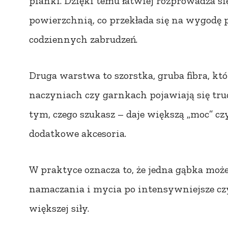
pianki. Dzięki temu łatwiej rozprowadza si
powierzchnią, co przekłada się na wygodę
codziennych zabrudzeń.
Druga warstwa to szorstka, gruba fibra, k
naczyniach czy garnkach pojawiają się trudn
tym, czego szukasz – daje większą „moc” cz
dodatkowe akcesoria.
W praktyce oznacza to, że jedna gąbka moż
namaczania i mycia po intensywniejsze c
większej siły.