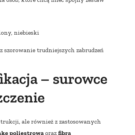
lony, niebieski
z szorowanie trudniejszych zabrudzeń
fikacja – surowce
zczenie
trukcji, ale również z zastosowanych
nkę poliestrową
oraz
fibra