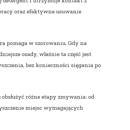
ę detergent i utrzymuje kontakt z
 pracy oraz efektywne usuwanie
tóra pomaga w szorowaniu. Gdy na
iejsze osady, właśnie ta część jest
yszczenia, bez konieczności sięgania po
e obsłużyć różne etapy zmywania: od
zyszczenie miejsc wymagających