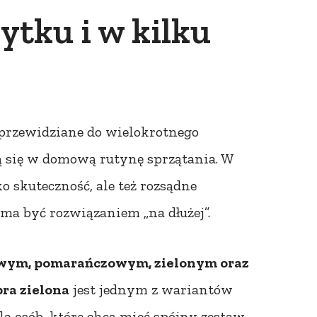
tku i w kilku
przewidziane do wielokrotnego
ą się w domową rutynę sprzątania. W
o skuteczność, ale też rozsądne
 ma być rozwiązaniem „na dłużej”.
owym, pomarańczowym, zielonym oraz
bra zielona
jest jednym z wariantów
la osób, które chcą mieć spójny zestaw