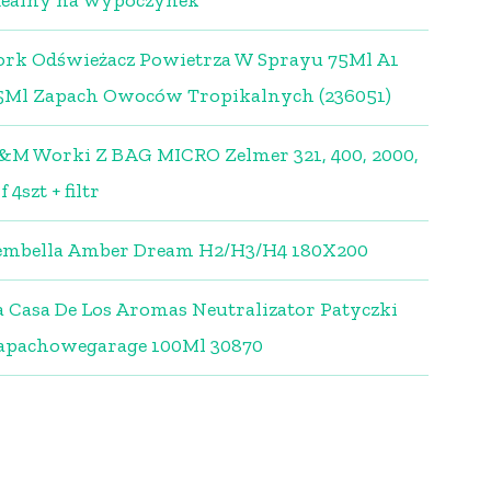
dealny na wypoczynek
ork Odświeżacz Powietrza W Sprayu 75Ml A1
5Ml Zapach Owoców Tropikalnych (236051)
&M Worki Z BAG MICRO Zelmer 321, 400, 2000,
f 4szt + filtr
embella Amber Dream H2/H3/H4 180X200
a Casa De Los Aromas Neutralizator Patyczki
apachowegarage 100Ml 30870