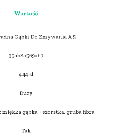
Wartość
adna Gąbki Do Zmywania A’5
95ab8a569ab7
4.44 zł
Duży
iękka gąbka + szorstka, gruba fibra
Tak