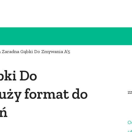
 Zaradna Gąbki Do Zmywania A’5
bki Do
uży format do
z
ań
O