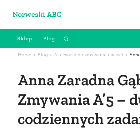
Skip
Norweski ABC
to
content
(Press
Sklep
Blog
Enter)
Home
Blog
Akcesoria do zmywania naczyń
Anna
Anna Zaradna Gą
Zmywania A’5 – d
codziennych zad