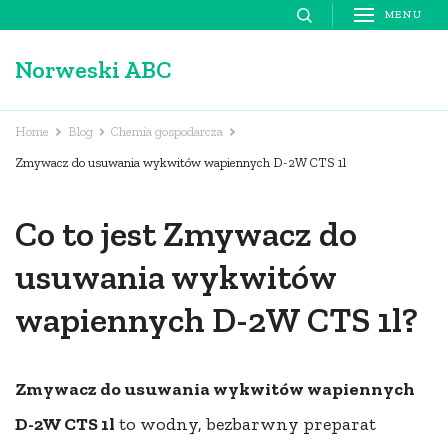
Skip
MENU
to
Norweski ABC
content
(Press
Enter)
Home
Blog
Chemia gospodarcza
Zmywacz do usuwania wykwitów wapiennych D-2W CTS 1l
Co to jest Zmywacz do
usuwania wykwitów
wapiennych D-2W CTS 1l?
Zmywacz do usuwania wykwitów wapiennych
D-2W CTS 1l
to wodny, bezbarwny preparat