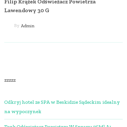
Filip Krążek Odświeżacz Powietrza
Lawendowy 30 G
By
Admin
zzzzz
Odkryj hotel ze SPA w Beskidzie Sądeckim idealny
na wypoczynek
Tork Odświeżacz Powietrza W Sprayu 75Ml A1