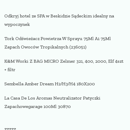
Odkryj hotel ze SPA w Beskidzie Sądeckim idealny na
wypoczynek
Tork Odświeżacz Powietrza W Sprayu 75Ml A1 75Ml
Zapach Owoców Tropikalnych (236051)
K&M Worki Z BAG MICRO Zelmer 321, 400, 2000, Elf 4szt
+ filtr
Sembella Amber Dream H2/H3/H4 180X200
La Casa De Los Aromas Neutralizator Patyczki
Zapachowegarage 100Ml 30870
zzzzz