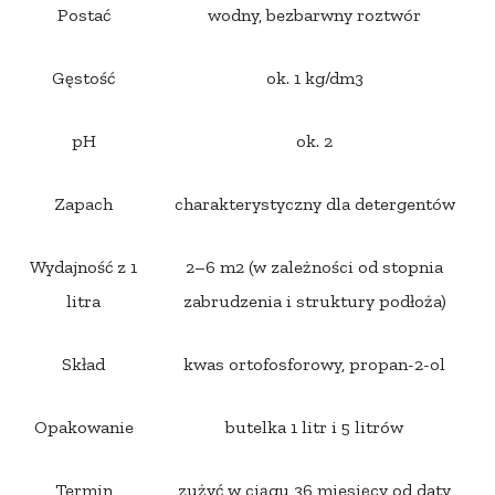
Postać
wodny, bezbarwny roztwór
Gęstość
ok. 1 kg/dm3
pH
ok. 2
Zapach
charakterystyczny dla detergentów
Wydajność z 1
2–6 m2 (w zależności od stopnia
litra
zabrudzenia i struktury podłoża)
Skład
kwas ortofosforowy, propan-2-ol
Opakowanie
butelka 1 litr i 5 litrów
Termin
zużyć w ciągu 36 miesięcy od daty