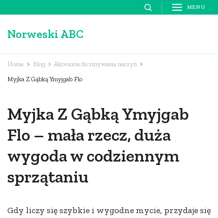
Skip
MENU
to
Norweski ABC
content
(Press
Enter)
Home
Blog
Akcesoria do zmywania naczyń
Myjka Z Gąbką Ymyjgab Flo
Myjka Z Gąbką Ymyjgab
Flo – mała rzecz, duża
wygoda w codziennym
sprzątaniu
Gdy liczy się szybkie i wygodne mycie, przydaje się