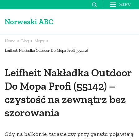
Skip
MENU
to
Norweski ABC
content
(Press
Enter)
Home
Blog
Mopy
Leifheit Nakładka Outdoor Do Mopa Profi (55142)
Leifheit Nakładka Outdoor
Do Mopa Profi (55142) –
czystość na zewnątrz bez
szorowania
Gdy na balkonie, tarasie czy przy garażu pojawiają