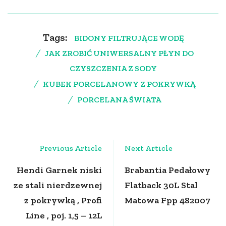
Tags:
BIDONY FILTRUJĄCE WODĘ
JAK ZROBIĆ UNIWERSALNY PŁYN DO
CZYSZCZENIA Z SODY
KUBEK PORCELANOWY Z POKRYWKĄ
PORCELANA ŚWIATA
Post
Previous Article
Next Article
Navigation
Hendi Garnek niski
Brabantia Pedałowy
ze stali nierdzewnej
Flatback 30L Stal
z pokrywką , Profi
Matowa Fpp 482007
Line , poj. 1,5 – 12L