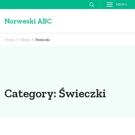
Skip
MENU
to
Norweski ABC
content
(Press
Enter)
Home
Sklep
Świeczki
Category:
Świeczki