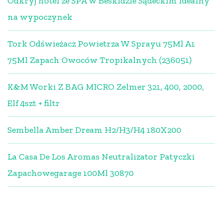
Odkryj hotel ze SPA w Beskidzie Sądeckim idealny
na wypoczynek
Tork Odświeżacz Powietrza W Sprayu 75Ml A1
75Ml Zapach Owoców Tropikalnych (236051)
K&M Worki Z BAG MICRO Zelmer 321, 400, 2000,
Elf 4szt + filtr
Sembella Amber Dream H2/H3/H4 180X200
La Casa De Los Aromas Neutralizator Patyczki
Zapachowegarage 100Ml 30870