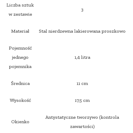
Liczba sztuk
3
w zestawie
Materiał
Stal nierdzewna lakierowana proszkowo
Pojemność
jednego
1,4 litra
pojemnika
Średnica
11 cm
Wysokość
17,5 cm
Antystatyczne tworzywo (kontrola
Okienko
zawartości)