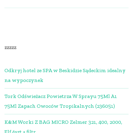
zzzzz
Odkryj hotel ze SPA w Beskidzie Sądeckim idealny
na wypoczynek
Tork Odświeżacz Powietrza W Sprayu 75Ml A1
75Ml Zapach Owoców Tropikalnych (236051)
K&M Worki Z BAG MICRO Zelmer 321, 400, 2000,
Elf 4szt + filtr