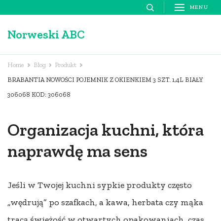
Skip
MENU
to
Norweski ABC
content
(Press
Enter)
Home
Blog
Produkt
BRABANTIA NOWOŚCI POJEMNIK Z OKIENKIEM 3 SZT. 1,4L BIAŁY
306068 KOD: 306068
Organizacja kuchni, która
naprawdę ma sens
Jeśli w Twojej kuchni sypkie produkty często
„wędrują” po szafkach, a kawa, herbata czy mąka
tracą świeżość w otwartych opakowaniach, czas