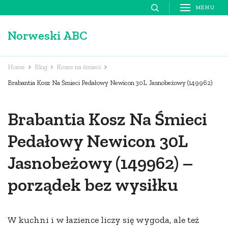
Skip
MENU
to
Norweski ABC
content
(Press
Enter)
Home
Blog
Kosze na śmieci
Brabantia Kosz Na Śmieci Pedałowy Newicon 30L Jasnobeżowy (149962)
Brabantia Kosz Na Śmieci
Pedałowy Newicon 30L
Jasnobeżowy (149962) –
porządek bez wysiłku
W kuchni i w łazience liczy się wygoda, ale też