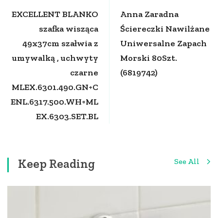
Navigation
EXCELLENT BLANKO
Anna Zaradna
szafka wisząca
Ściereczki Nawilżane
49x37cm szałwia z
Uniwersalne Zapach
umywalką , uchwyty
Morski 80Szt.
czarne
(6819742)
MLEX.6301.490.GN+C
ENL.6317.500.WH+ML
EX.6303.SET.BL
Keep Reading
See All