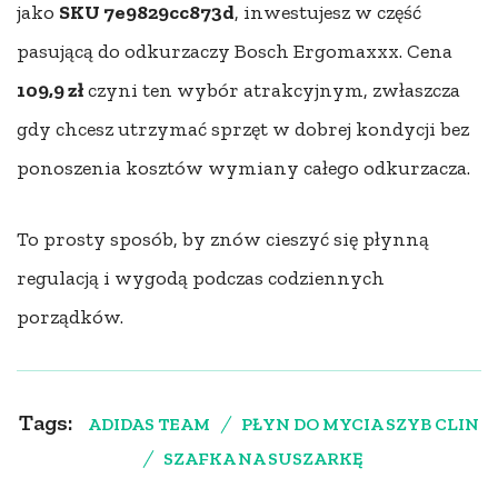
jako
SKU 7e9829cc873d
, inwestujesz w część
pasującą do odkurzaczy Bosch Ergomaxxx. Cena
109,9 zł
czyni ten wybór atrakcyjnym, zwłaszcza
gdy chcesz utrzymać sprzęt w dobrej kondycji bez
ponoszenia kosztów wymiany całego odkurzacza.
To prosty sposób, by znów cieszyć się płynną
regulacją i wygodą podczas codziennych
porządków.
Tags:
ADIDAS TEAM
PŁYN DO MYCIA SZYB CLIN
SZAFKA NA SUSZARKĘ