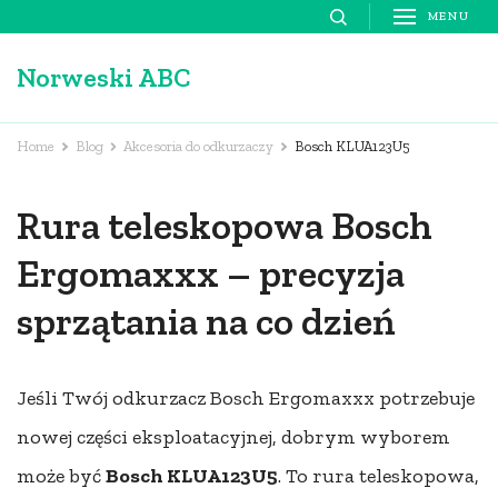
Skip
MENU
to
Norweski ABC
content
(Press
Enter)
Home
Blog
Akcesoria do odkurzaczy
Bosch KLUA123U5
Rura teleskopowa Bosch
Ergomaxxx – precyzja
sprzątania na co dzień
Jeśli Twój odkurzacz Bosch Ergomaxxx potrzebuje
nowej części eksploatacyjnej, dobrym wyborem
może być
Bosch KLUA123U5
. To rura teleskopowa,