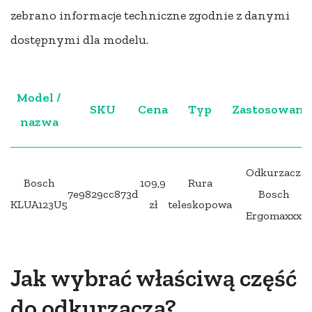
zebrano informacje techniczne zgodnie z danymi
dostępnymi dla modelu.
Model /
SKU
Cena
Typ
Zastosowani
nazwa
Odkurzacz
Bosch
109,9
Rura
7e9829cc873d
Bosch
KLUA123U5
zł
teleskopowa
Ergomaxxx
Jak wybrać właściwą część
do odkurzacza?