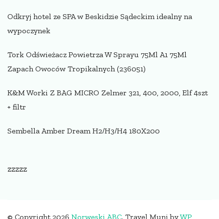
Odkryj hotel ze SPA w Beskidzie Sądeckim idealny na
wypoczynek
Tork Odświeżacz Powietrza W Sprayu 75Ml A1 75Ml
Zapach Owoców Tropikalnych (236051)
K&M Worki Z BAG MICRO Zelmer 321, 400, 2000, Elf 4szt
+ filtr
Sembella Amber Dream H2/H3/H4 180X200
zzzzz
© Copyright 2026
Norweski ABC
.
Travel Muni by
WP