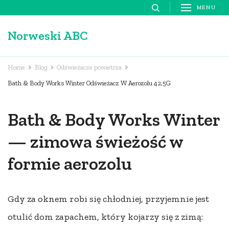
Skip
MENU
to
Norweski ABC
content
(Press
Enter)
Home
Blog
Odświeżacze powietrza
Bath & Body Works Winter Odświeżacz W Aerozolu 42,5G
Bath & Body Works Winter
— zimowa świeżość w
formie aerozolu
Gdy za oknem robi się chłodniej, przyjemnie jest
otulić dom zapachem, który kojarzy się z zimą: